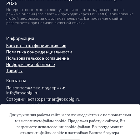
2026
Интернет-портал позволяет узнать и оплатить задолженности в
режиме онлайн (все платежи проходят через ГИС ГМП). Копирование
любой информации о долгах запрещено. Цитирование с сайта
разрешается при наличии активной ссылки.
Информация
Банкротство физических лиц
Политика конфиденциальности
Пользовательское соглашение
Информация об оплате
Тарифы
Контакты
По вопросам тех. поддержки:
info@rosdolgi.ru
Сотрудничество: partner@rosdolgi.ru
Телефон: 7 (499) 110-65-03
Консультация юристов: 8 (800) 301-75-32
Для улучшения работы сайта и его взаимодействия с пользователями
мы используем файлы cookie. Продолжая работу с сайтом, Вы
Сервисы
разрешаете использование cookie-файлов. Вы всегда можете
Узнать задолженность
Проверка долгов ФНС
отключить файлы cookie в настройках Вашего браузера.
Запрет на выезд из РФ
Узнать ИНН