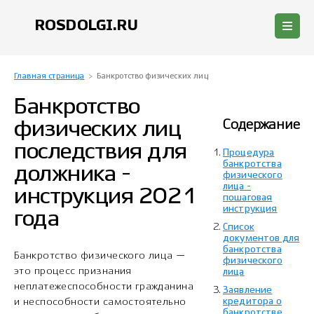
ROSDOLGI.RU
Главная страница
>
Банкротство физических лиц
Банкротство
Содержание
физических лиц
последствия для
Процедура
банкротства
должника -
физического
лица -
инструкция 2021
пошаговая
инструкция
года
Список
документов для
банкротства
Банкротство физического лица —
физического
это процесс признания
лица
неплатежеспособности гражданина
Заявление
и неспособности самостоятельно
кредитора о
банкротстве